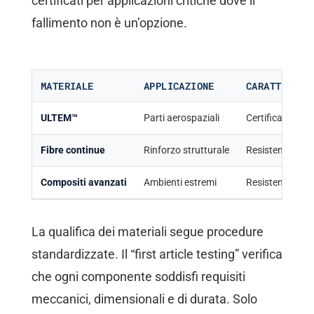
certificati per applicazioni critiche dove il
fallimento non è un’opzione.
MATERIALE
APPLICAZIONE
CARATTERIST
ULTEM™
Parti aerospaziali
Certificato per 
Fibre continue
Rinforzo strutturale
Resistenza mec
Compositi avanzati
Ambienti estremi
Resistenza term
La qualifica dei materiali segue procedure
standardizzate. Il “first article testing” verifica
che ogni componente soddisfi requisiti
meccanici, dimensionali e di durata. Solo