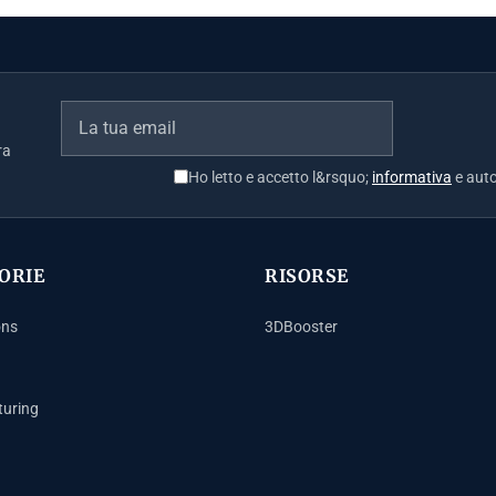
ra
Ho letto e accetto l&rsquo;
informativa
e auto
ORIE
RISORSE
ons
3DBooster
uring