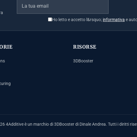
ra
Ho letto e accetto l&rsquo;
informativa
e auto
ORIE
RISORSE
ons
3DBooster
uring
6 4Additive è un marchio di 3DBooster di Dinale Andrea. Tutti i diritti rise