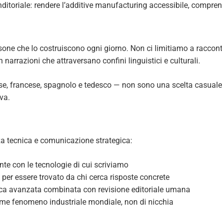
ditoriale: rendere l’additive manufacturing accessibile, comprens
ersone che lo costruiscono ogni giorno. Non ci limitiamo a racc
arrazioni che attraversano confini linguistici e culturali.
lese, francese, spagnolo e tedesco — non sono una scelta casual
va.
a tecnica e comunicazione strategica:
te con le tecnologie di cui scriviamo
o per essere trovato da chi cerca risposte concrete
ica avanzata combinata con revisione editoriale umana
ome fenomeno industriale mondiale, non di nicchia