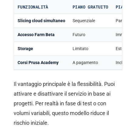
FUNZIONALITÀ
PIANO GRATUITO
PIANO A
Slicing cloud simultaneo
Sequenziale
Parallelo
Accesso Farm Beta
Futuro
Immediato
Storage
Limitato
Esteso
Corsi Prusa Academy
A pagamento
Inclusi
Il vantaggio principale è la flessibilità. Puoi
attivare e disattivare il servizio in base ai
progetti. Per realtà in fase di test o con
volumi variabili, questo modello riduce il
rischio iniziale.