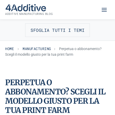
Skip
MANUFACTURING
to
ADDITIVE MANUFACTURING BLOG
content
SFOGLIA TUTTI I TEMI
HOME
MANUFACTURING
Perpetua o abbonamento?
Scegli il modello giusto per la tua print farm
PERPETUA O
ABBONAMENTO? SCEGLI IL
MODELLO GIUSTO PER LA
TUA PRINT FARM