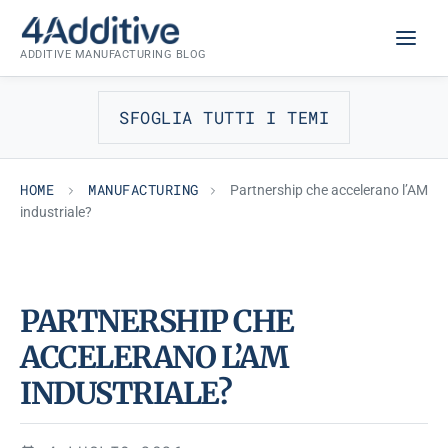
Skip
MANUFACTURING
to
ADDITIVE MANUFACTURING BLOG
content
SFOGLIA TUTTI I TEMI
HOME
MANUFACTURING
Partnership che accelerano l’AM
industriale?
PARTNERSHIP CHE
ACCELERANO L’AM
INDUSTRIALE?