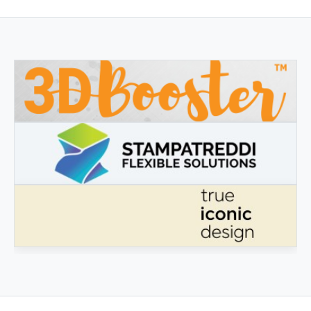
3DBOOSTER
3DBooster - Prodotti innovativi per stampa 3D
STAMPATREDDI
Ingegneristic 3D filaments
TRUE ICONIC DESIGN
True Iconic Design