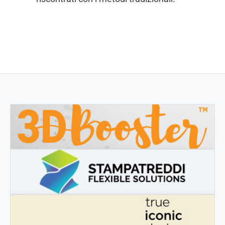
3DBOOSTER
3DBooster - Prodotti innovativi per stampa 3D
STAMPATREDDI
Ingegneristic 3D filaments