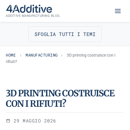
Skip
MANUFACTURING
to
ADDITIVE MANUFACTURING BLOG
content
SFOGLIA TUTTI I TEMI
HOME
MANUFACTURING
3D printing costruisce con i
rifiuti?
3D PRINTING COSTRUISCE
CON I RIFIUTI?
29 MAGGIO 2026