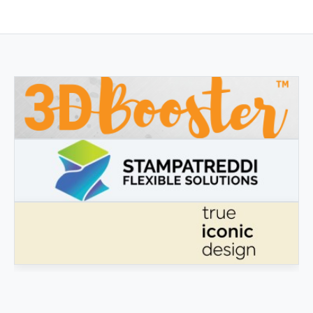
3DBOOSTER
3DBooster - Prodotti innovativi per stampa 3D
STAMPATREDDI
Ingegneristic 3D filaments
TRUE ICONIC DESIGN
True Iconic Design