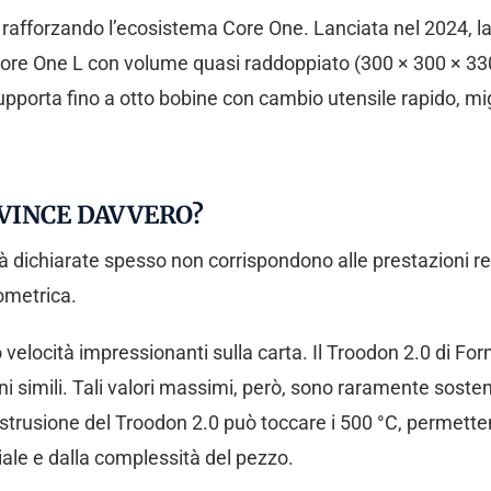
 rafforzando l’ecosistema Core One. Lanciata nel 2024, 
ne Core One L con volume quasi raddoppiato (300 × 300 × 
upporta fino a otto bobine con cambio utensile rapido, mi
 VINCE DAVVERO?
tà dichiarate spesso non corrispondono alle prestazioni re
ometrica.
locità impressionanti sulla carta. Il Troodon 2.0 di For
imili. Tali valori massimi, però, sono raramente sostenibi
strusione del Troodon 2.0 può toccare i 500 °C, permetten
iale e dalla complessità del pezzo.