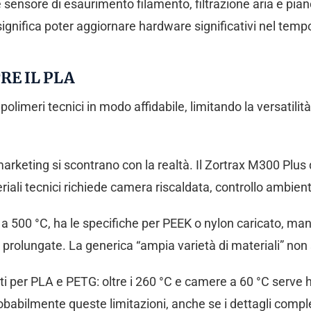
e sensore di esaurimento filamento, filtrazione aria e pian
gnifica poter aggiornare hardware significativi nel tempo
RE IL PLA
polimeri tecnici in modo affidabile, limitando la versatilit
arketing si scontrano con la realtà. Il Zortrax M300 Plus
 tecnici richiede camera riscaldata, controllo ambienta
o a 500 °C, ha le specifiche per PEEK o nylon caricato, ma
 prolungate. La generica “ampia varietà di materiali” non 
ti per PLA e PETG: oltre i 260 °C e camere a 60 °C serve
obabilmente queste limitazioni, anche se i dettagli compl