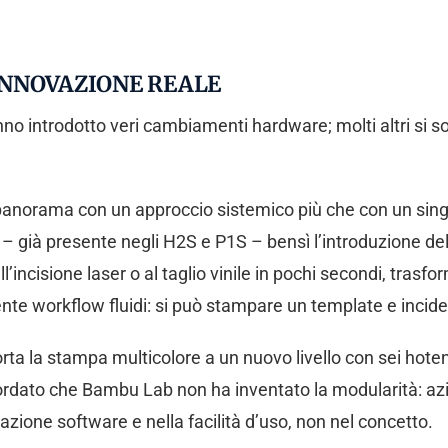
 INNOVAZIONE REALE
anno introdotto veri cambiamenti hardware; molti altri si s
anorama con un approccio sistemico più che con un singol
à – già presente negli H2S e P1S – bensì l’introduzione d
incisione laser o al taglio vinile in pochi secondi, trasf
nte workflow fluidi: si può stampare un template e inci
rta la stampa multicolore a un nuovo livello con sei hot
cordato che Bambu Lab non ha inventato la modularità:
razione software e nella facilità d’uso, non nel concetto.