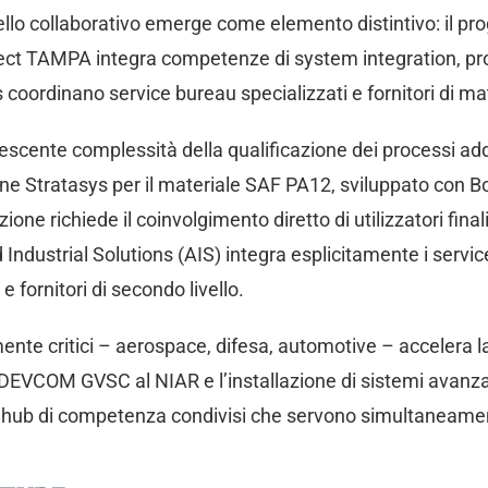
llo collaborativo emerge come elemento distintivo: il pr
ect TAMPA integra competenze di system integration, prot
coordinano service bureau specializzati e fornitori di mat
crescente complessità della qualificazione dei processi ad
e Stratasys per il materiale SAF PA12, sviluppato con Boei
ne richiede il coinvolgimento diretto di utilizzatori finali,
Industrial Solutions (AIS) integra esplicitamente i servic
 fornitori di secondo livello.
amente critici – aerospace, difesa, automotive – accelera
del DEVCOM GVSC al NIAR e l’installazione di sistemi avan
 hub di competenza condivisi che servono simultaneamente 