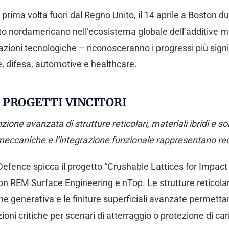
 prima volta fuori dal Regno Unito, il 14 aprile a Boston 
o nordamericano nell’ecosistema globale dell’additive 
azioni tecnologiche – riconosceranno i progressi più signif
e, difesa, automotive e healthcare.
 PROGETTI VINCITORI
ione avanzata di strutture reticolari, materiali ibridi e so
 meccaniche e l’integrazione funzionale rappresentano requ
& Defence spicca il progetto “Crushable Lattices for Impa
on REM Surface Engineering e nTop. Le strutture reticolar
 generativa e le finiture superficiali avanzate permettan
ni critiche per scenari di atterraggio o protezione di cari