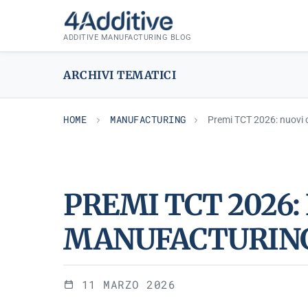
Skip
MANUFACTURING
to
ADDITIVE MANUFACTURING BLOG
content
ARCHIVI TEMATICI
HOME
MANUFACTURING
Premi TCT 2026: nuovi c
PREMI TCT 2026:
MANUFACTURING
11 MARZO 2026