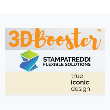
3DBOOSTER
3DBooster - Prodotti innovativi per stampa 3D
STAMPATREDDI
Ingegneristic 3D filaments
TRUE ICONIC DESIGN
True Iconic Design