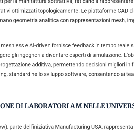
ti per la manifattura sottrattiva, faticano a rappresentar
nerativi ottimizzati topologicamente. Le piattaforme CAD 
nano geometria analitica con rappresentazioni mesh, impl
 meshless e AI-driven fornisce feedback in tempo reale su 
re gli ingegneri a diventare esperti di simulazione. L’obi
progettazione additiva, permettendo decisioni migliori i
g, standard nello sviluppo software, consentendo ai team
ONE DI LABORATORI AM NELLE UNIVERS
w), parte dell’iniziativa Manufacturing USA, rappresenta 