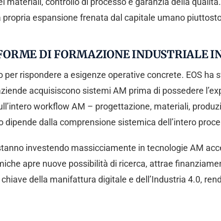
i materiali, controllo di processo e garanzia della qualit
la propria espansione frenata dal capitale umano piuttosto
FORME DI FORMAZIONE INDUSTRIALE I
do per rispondere a esigenze operative concrete. EOS ha 
ziende acquisiscono sistemi AM prima di possedere l’exper
l’intero workflow AM – progettazione, materiali, produzio
o dipende dalla comprensione sistemica dell’intero proce
 stanno investendo massicciamente in tecnologie AM accessi
miche apre nuove possibilità di ricerca, attrae finanziame
chiave della manifattura digitale e dell’Industria 4.0, re