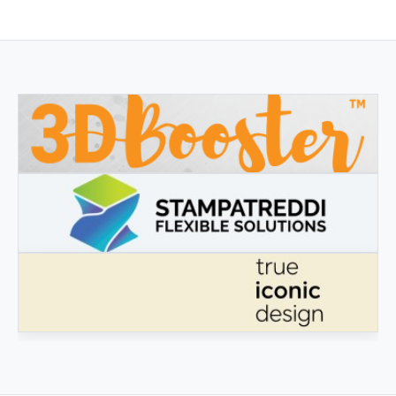
3DBOOSTER
3DBooster - Prodotti innovativi per stampa 3D
STAMPATREDDI
Ingegneristic 3D filaments
TRUE ICONIC DESIGN
True Iconic Design