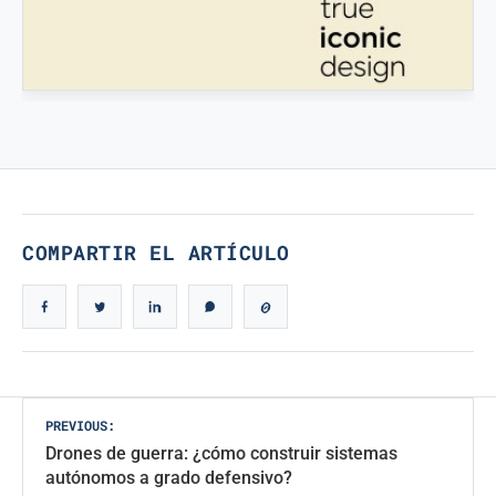
STAMPATREDDI
Filamentos de ingeniería 3D
VERDADERO DISEÑO ICÓNICO
Verdadero Diseño Icónico
COMPARTIR EL ARTÍCULO
Navegación
PREVIOUS:
Drones de guerra: ¿cómo construir sistemas
de
autónomos a grado defensivo?