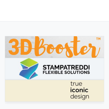
3DBOOSTER
3DBooster - Innovative Produkte für den 3D-Druck
STAMPATREDDI
Ingegneristic 3D Filaments