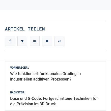
ECHTES IKONISCHES DESIGN
Echtes ikonisches Design
ARTIKEL TEILEN
Beitragsnavigation
VORHERIGER:
Wie funktioniert funktionales Grading in
industriellen additiven Prozessen?
NÄCHSTER:
Düse und G-Code: Fortgeschrittene Techniken für
die Präzision im 3D-Druck