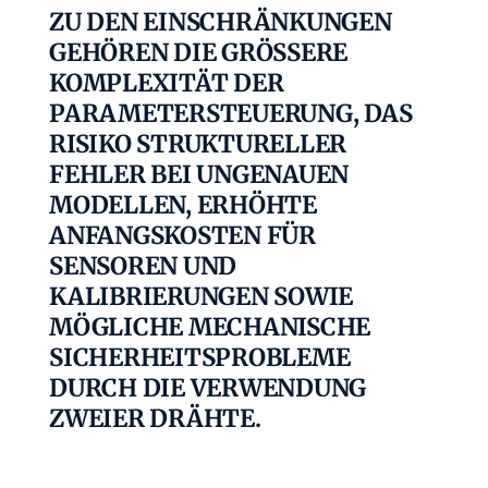
ZU DEN EINSCHRÄNKUNGEN
GEHÖREN DIE GRÖSSERE K
OMPLEXITÄT DER P
ARAMETERSTEUERUNG, DAS R
ISIKO STRUKTURELLER F
EHLER BEI UNGENAUEN M
ODELLEN, ERHÖHTE A
NFANGSKOSTEN FÜR S
ENSOREN UND K
ALIBRIERUNGEN SOWIE M
ÖGLICHE MECHANISCHE S
ICHERHEITSPROBLEME D
URCH DIE VERWENDUNG Z
WEIER DRÄHTE.