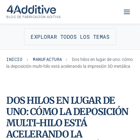
Saltar
MANUFACTURA
al
BLOG DE FABRICACIÓN ADITIVA
contenido
EXPLORAR TODOS LOS TEMAS
INICIO
MANUFACTURA
Dos hilos en lugar de uno: cómo
la deposición multi-hilo está acelerando la impresión 3D metálica
DOS HILOS EN LUGAR DE
UNO: CÓMO LA DEPOSICIÓN
MULTI-HILO ESTÁ
ACELERANDO LA