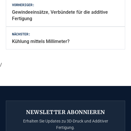
Beitragsnavigation
VORHERIGER:
Gewindeeinsätze, Verbündete für die additive
Fertigung
NÄCHSTER:
Kühlung mittels Millimeter?
/
NEWSLETTER ABONNIEREN
Erhalten Sie Updates zu 3D-Druck und Additiver
Fertigung.