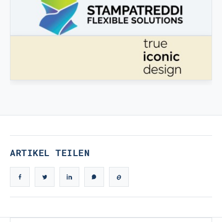
3DBOOSTER
3DBooster - Innovative Produkte für den 3D-Druck
STAMPATREDDI
Ingegneristic 3D Filaments
ECHTES IKONISCHES DESIGN
Echtes ikonisches Design
ARTIKEL TEILEN