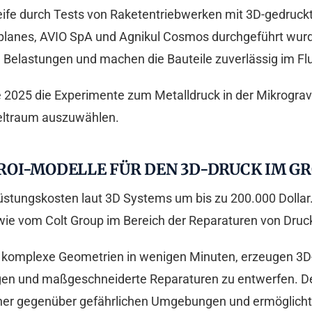
Reife durch Tests von Raketentriebwerken mit 3D-gedruc
lanes, AVIO SpA und Agnikul Cosmos durchgeführt wurd
elastungen und machen die Bauteile zuverlässig im Fl
2025 die Experimente zum Metalldruck in der Mikrogravi
Weltraum auszuwählen.
OI-MODELLE FÜR DEN 3D-DRUCK IM GRO
stungskosten laut 3D Systems um bis zu 200.000 Dollar. D
, wie vom Colt Group im Bereich der Reparaturen von Dr
 komplexe Geometrien in wenigen Minuten, erzeugen 3D-M
en und maßgeschneiderte Reparaturen zu entwerfen. Der 
iener gegenüber gefährlichen Umgebungen und ermöglicht