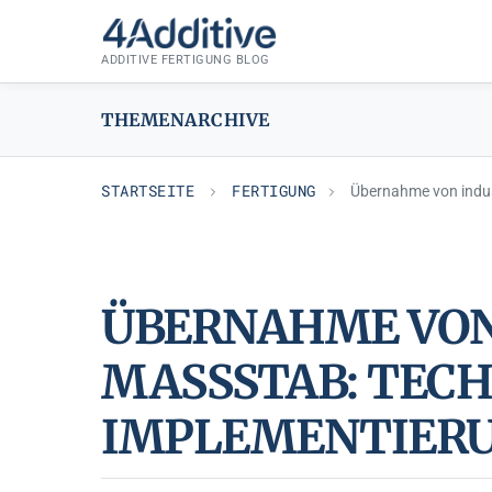
Zum
FERTIGUNG
Inhalt
ADDITIVE FERTIGUNG BLOG
springen
THEMENARCHIVE
STARTSEITE
FERTIGUNG
Übernahme von indus
ÜBERNAHME VON 
ASSSTAB: TECHN
PLEMENTIERUNG