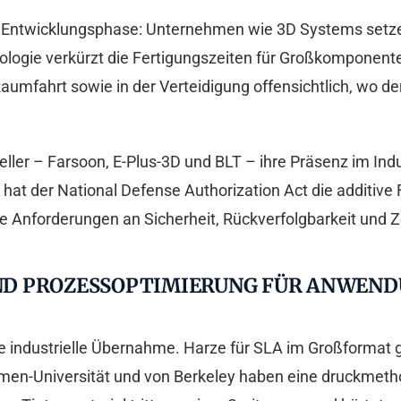
ue Entwicklungsphase: Unternehmen wie 3D Systems setzen
ologie verkürzt die Fertigungszeiten für Großkomponent
aumfahrt sowie in der Verteidigung offensichtlich, wo der 
ller – Farsoon, E-Plus-3D und BLT – ihre Präsenz im Indu
hat der National Defense Authorization Act die additive Fe
Anforderungen an Sicherheit, Rückverfolgbarkeit und Zer
D PROZESSOPTIMIERUNG FÜR ANWENDUN
die industrielle Übernahme. Harze für SLA im Großformat 
men-Universität und von Berkeley haben eine druckmetho