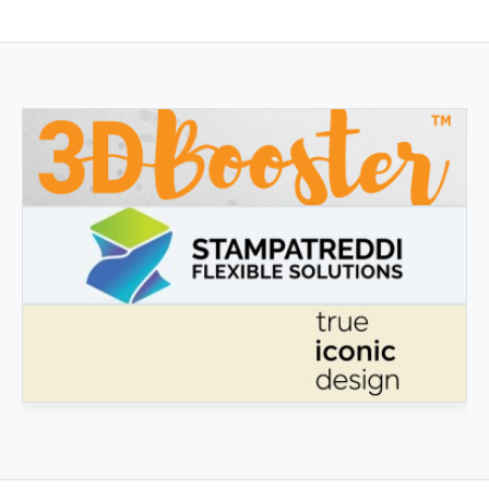
3DBOOSTER
3DBooster - Innovative Produkte für den 3D-Druck
STAMPATREDDI
Ingegneristic 3D Filaments
ECHTES IKONISCHES DESIGN
Echtes ikonisches Design