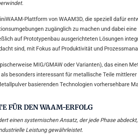
berwindet.
 MiniWAAM-Plattform von WAAM3D, die speziell dafür ent
ktionsumgebungen zugänglich zu machen und dabei eine s
ßlich auf Prototypenbau ausgerichteten Lösungen integr
gedacht sind, mit Fokus auf Produktivität und Prozessma
scherweise MIG/GMAW oder Varianten), das einen Meta
 als besonders interessant für metallische Teile mittlerer
etallpulver basierenden Technologien vorhersehbare Mat
TE FÜR DEN WAAM-ERFOLG
dert einen systemischen Ansatz, der jede Phase abdeckt,
dustrielle Leistung gewährleistet.