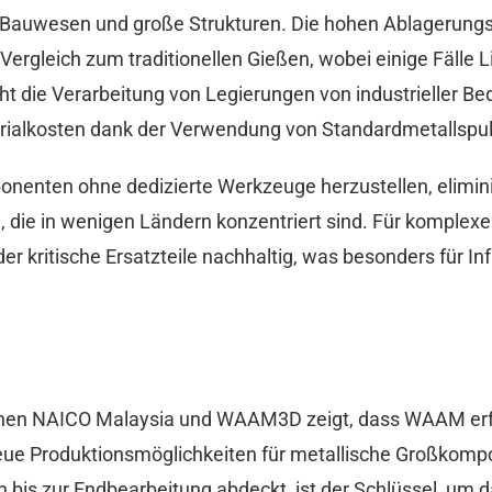
as Bauwesen und große Strukturen. Die hohen Ablagerung
Vergleich zum traditionellen Gießen, wobei einige Fälle L
t die Verarbeitung von Legierungen von industrieller Be
terialkosten dank der Verwendung von Standardmetallspu
onenten ohne dedizierte Werkzeuge herzustellen, elimi
n, die in wenigen Ländern konzentriert sind. Für komple
der kritische Ersatzteile nachhaltig, was besonders für I
hen NAICO Malaysia und WAAM3D zeigt, dass WAAM erfolg
ue Produktionsmöglichkeiten für metallische Großkomp
 bis zur Endbearbeitung abdeckt, ist der Schlüssel, um d