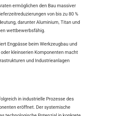
sraten ermöglichen den Bau massiver
ieferzeitreduzierungen von bis zu 80 %
deutung, darunter Aluminium, Titan und
len wettbewerbsfähig.
niert Engpässe beim Werkzeugbau und
xe oder kleinserien Komponenten macht
nfrastrukturen und Industrieanlagen
reich in industrielle Prozesse des
onenten eröffnet. Der systemische
as technologische Potenzial in konkrete