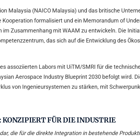
ation Malaysia (NAICO Malaysia) und das britische Un
e Kooperation formalisiert und ein Memorandum of Unde
en im Zusammenhang mit WAAM zu entwickeln. Die Initia
ompetenzzentrum, das sich auf die Entwicklung des Öko
ines assoziierten Labors mit UiTM/SMRI für die technis
ian Aerospace Industry Blueprint 2030 befolgt wird. Diese
us von Ingenieursystemen zu stärken, mit Schwerpunkt a
KONZIPIERT FÜR DIE INDUSTRIE
ar, die für die direkte Integration in bestehende Produkt