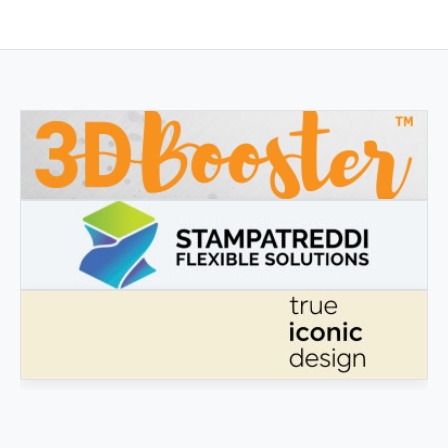
3DBOOSTER
3DBooster - Innovative Produkte für den 3D-Druck
STAMPATREDDI
Ingegneristic 3D Filaments
ECHTES IKONISCHES DESIGN
Echtes ikonisches Design