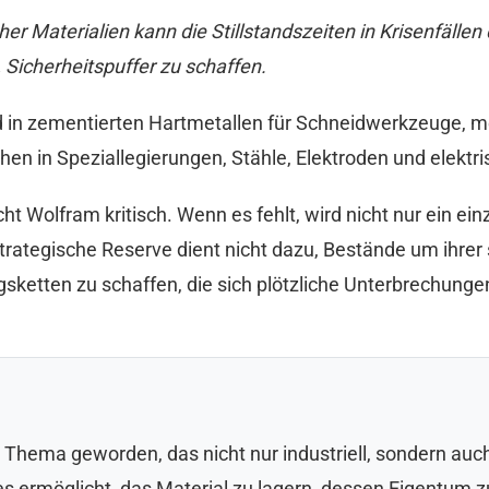
er Materialien kann die Stillstandszeiten in Krisenfällen
 Sicherheitspuffer zu schaffen.
ird in zementierten Hartmetallen für Schneidwerkzeuge,
en in Speziallegierungen, Stähle, Elektroden und elekt
t Wolfram kritisch. Wenn es fehlt, wird nicht nur ein e
strategische Reserve dient nicht dazu, Bestände um ihrer
sketten zu schaffen, die sich plötzliche Unterbrechungen
 Thema geworden, das nicht nur industriell, sondern auch f
ie es ermöglicht, das Material zu lagern, dessen Eigentum 