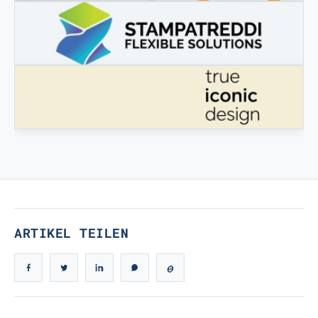
3DBOOSTER
3DBooster - Innovative Produkte für den 3D-Druck
STAMPATREDDI
Ingegneristic 3D Filaments
ECHTES IKONISCHES DESIGN
Echtes ikonisches Design
ARTIKEL TEILEN