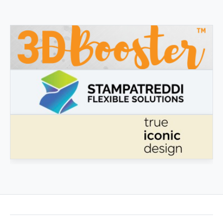
3DBOOSTER
3DBooster - Innovative Produkte für den 3D-Druck
STAMPATREDDI
Ingegneristic 3D Filaments
ECHTES IKONISCHES DESIGN
Echtes ikonisches Design