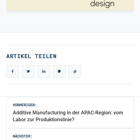
ECHTES IKONISCHES DESIGN
Echtes ikonisches Design
ARTIKEL TEILEN
Beitragsnavigation
VORHERIGER:
Additive Manufacturing in der APAC-Region: vom
Labor zur Produktionslinie?
NÄCHSTER: