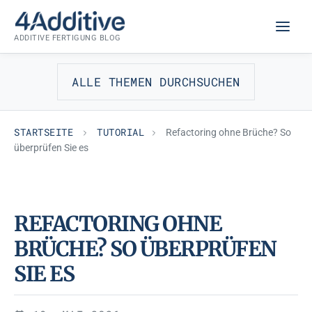
Zum
TUTORIAL
Inhalt
ADDITIVE FERTIGUNG BLOG
springen
ALLE THEMEN DURCHSUCHEN
STARTSEITE
TUTORIAL
Refactoring ohne Brüche? So
überprüfen Sie es
REFACTORING OHNE
BRÜCHE? SO ÜBERPRÜFEN
SIE ES