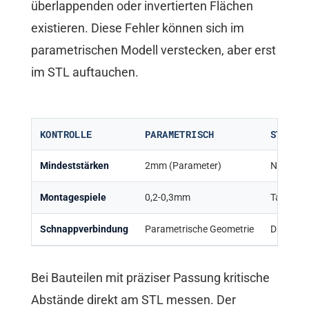
überlappenden oder invertierten Flächen
existieren. Diese Fehler können sich im
parametrischen Modell verstecken, aber erst
im STL auftauchen.
KONTROLLE
PARAMETRISCH
STL
Mindeststärken
2mm (Parameter)
Netzprü
Montagespiele
0,2-0,3mm
Tatsächl
Schnappverbindung
Parametrische Geometrie
Drucktol
Bei Bauteilen mit präziser Passung kritische
Abstände direkt am STL messen. Der