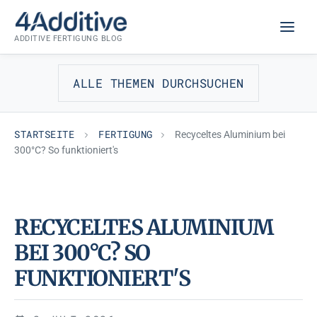
Zum
FERTIGUNG
Inhalt
ADDITIVE FERTIGUNG BLOG
springen
ALLE THEMEN DURCHSUCHEN
STARTSEITE
FERTIGUNG
Recyceltes Aluminium bei
300°C? So funktioniert's
RECYCELTES ALUMINIUM
BEI 300°C? SO
FUNKTIONIERT'S