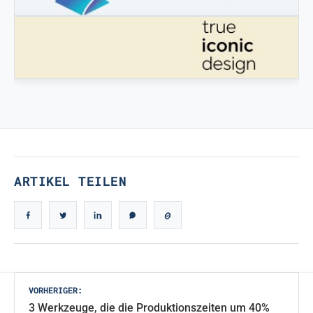
STAMPATREDDI
Ingegneristic 3D Filaments
ECHTES IKONISCHES DESIGN
Echtes ikonisches Design
ARTIKEL TEILEN
Beitragsnavigation
VORHERIGER:
3 Werkzeuge, die die Produktionszeiten um 40%