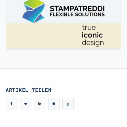
3DBOOSTER
3DBooster - Innovative Produkte für den 3D-Druck
STAMPATREDDI
Ingegneristic 3D Filaments
ECHTES IKONISCHES DESIGN
Echtes ikonisches Design
ARTIKEL TEILEN