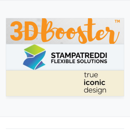
3DBOOSTER
3DBooster - Innovative Produkte für den 3D-Druck
STAMPATREDDI
Ingegneristic 3D Filaments
ECHTES IKONISCHES DESIGN
Echtes ikonisches Design