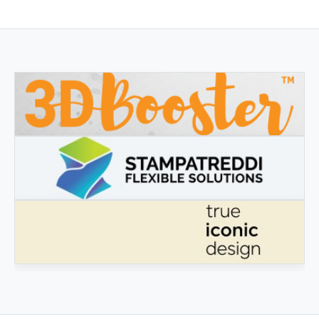
3DBOOSTER
3DBooster - Innovative Produkte für den 3D-Druck
STAMPATREDDI
Ingegneristic 3D Filaments
ECHTES IKONISCHES DESIGN
Echtes ikonisches Design