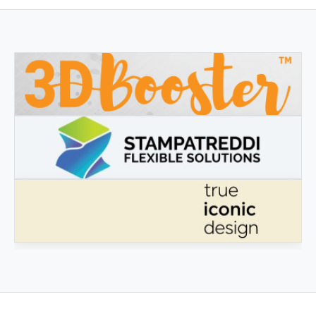
3DBOOSTER
3DBooster - Innovative Produkte für den 3D-Druck
STAMPATREDDI
Ingegneristic 3D Filaments
ECHTES IKONISCHES DESIGN
Echtes ikonisches Design