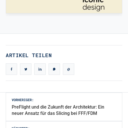
Ingegneristic 3D Filaments
ECHTES IKONISCHES DESIGN
Echtes ikonisches Design
ARTIKEL TEILEN
Beitragsnavigation
VORHERIGER:
PreFlight und die Zukunft der Architektur: Ein
neuer Ansatz für das Slicing bei FFF/FDM