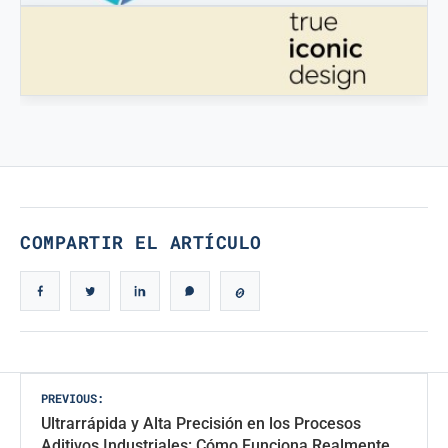
STAMPATREDDI
Filamentos de ingeniería 3D
VERDADERO DISEÑO ICÓNICO
Verdadero Diseño Icónico
COMPARTIR EL ARTÍCULO
Navegación
PREVIOUS:
Ultrarrápida y Alta Precisión en los Procesos
de
Aditivos Industriales: Cómo Funciona Realmente