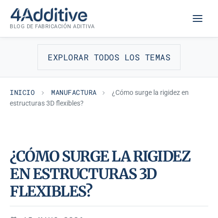
Saltar
MANUFACTURA
al
BLOG DE FABRICACIÓN ADITIVA
contenido
EXPLORAR TODOS LOS TEMAS
INICIO
MANUFACTURA
¿Cómo surge la rigidez en
estructuras 3D flexibles?
¿CÓMO SURGE LA RIGIDEZ
EN ESTRUCTURAS 3D
FLEXIBLES?