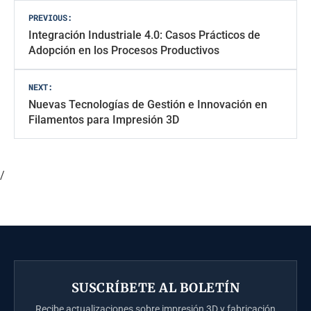
Navegación
PREVIOUS:
Integración Industriale 4.0: Casos Prácticos de
de
Adopción en los Procesos Productivos
entradas
NEXT:
Nuevas Tecnologías de Gestión e Innovación en
Filamentos para Impresión 3D
/
SUSCRÍBETE AL BOLETÍN
Recibe actualizaciones sobre impresión 3D y fabricación