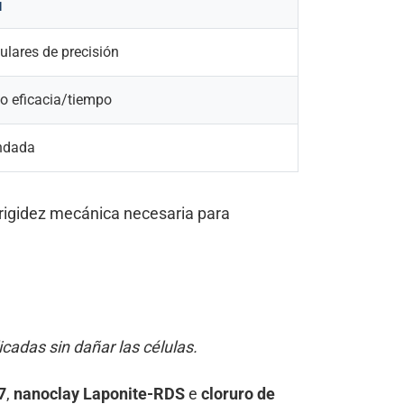
N
ulares de precisión
 eficacia/tiempo
ndada
 rigidez mecánica necesaria para
cadas sin dañar las células.
7
,
nanoclay Laponite-RDS
e
cloruro de