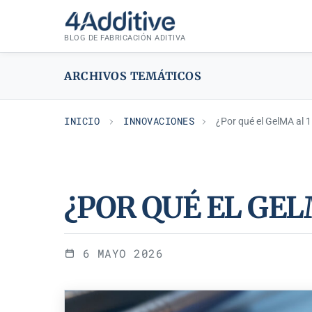
Saltar
INNOVACIONES
al
BLOG DE FABRICACIÓN ADITIVA
contenido
ARCHIVOS TEMÁTICOS
INICIO
INNOVACIONES
¿Por qué el GelMA al 
¿POR QUÉ EL GE
6 MAYO 2026