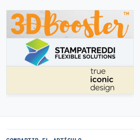
3DBOOSTER
3DBooster - Productos innovadores para impresión 3D
STAMPATREDDI
Filamentos de ingeniería 3D
VERDADERO DISEÑO ICÓNICO
Verdadero Diseño Icónico
COMPARTIR EL ARTÍCULO