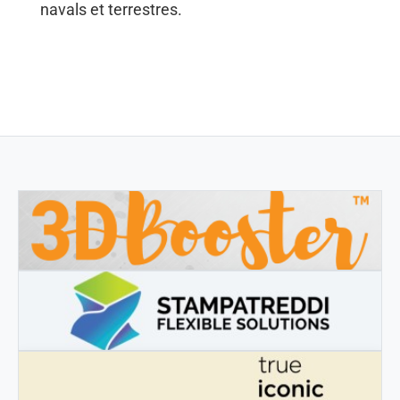
navals et terrestres.
3DBOOSTER
3DBooster - Prodotti innovativi per stampa 3D
STAMPATREDDI
Ingegneristic 3D filaments