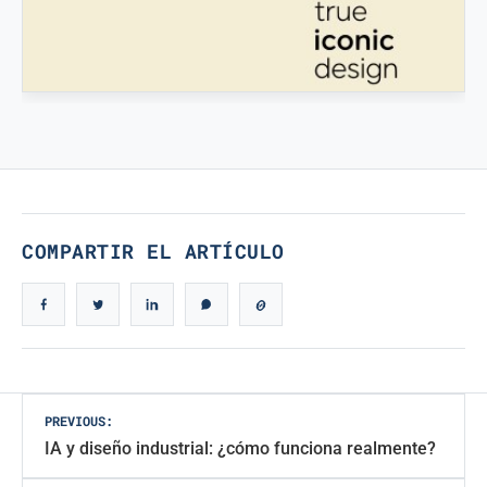
STAMPATREDDI
Filamentos de ingeniería 3D
VERDADERO DISEÑO ICÓNICO
Verdadero Diseño Icónico
COMPARTIR EL ARTÍCULO
Navegación
PREVIOUS:
IA y diseño industrial: ¿cómo funciona realmente?
de