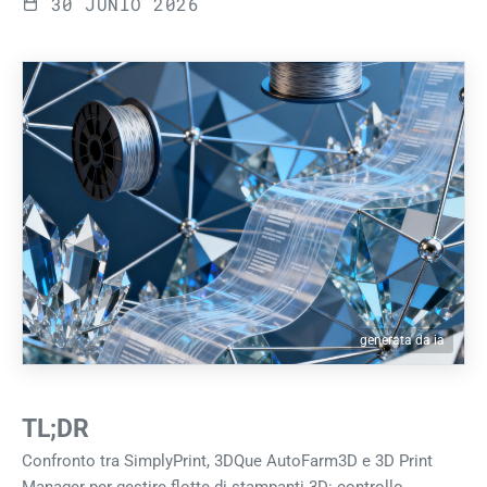
30 JUNIO 2026
generata da ia
TL;DR
Confronto tra SimplyPrint, 3DQue AutoFarm3D e 3D Print