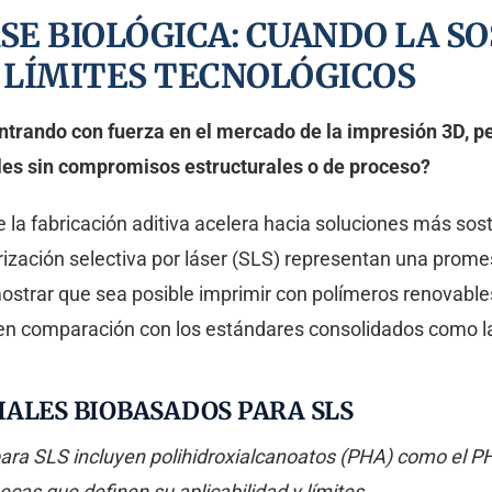
SE BIOLÓGICA: CUANDO LA S
 LÍMITES TECNOLÓGICOS
entrando con fuerza en el mercado de la impresión 3D, 
les sin compromisos estructurales o de proceso?
 la fabricación aditiva acelera hacia soluciones más sos
erización selectiva por láser (SLS) representan una prom
mostrar que sea posible imprimir con polímeros renovab
 en comparación con los estándares consolidados como l
IALES BIOBASADOS PARA SLS
 para SLS incluyen polihidroxialcanoatos (PHA) como el P
ecas que definen su aplicabilidad y límites.