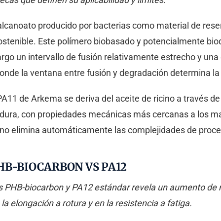
xialcanoato producido por bacterias como material de res
stenible. Este polímero biobasado y potencialmente bio
o un intervallo de fusión relativamente estrecho y una e
donde la ventana entre fusión y degradación determina la
® PA11 de Arkema se deriva del aceite de ricino a través 
adura, con propiedades mecánicas más cercanas a los ma
 no elimina automáticamente las complejidades de proces
HB-BIOCARBON VS PA12
 PHB-biocarbon y PA12 estándar revela un aumento de ri
a elongación a rotura y en la resistencia a fatiga.