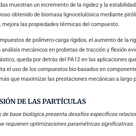
as muestran un incremento de la rigidez y la estabilid
onoso obtenido de biomasa lignocelulósica mediante piróli
, mejora las propiedades térmicas del compuesto.
ompuestos de polímero-carga rígidos, el aumento de la r
os análisis mecánicos en probetas de tracción y flexión e
tico, queda por detrás del PA12 en las aplicaciones que 
ita el uso de los compuestos bio-basados en componentes
l más que maximizar las prestaciones mecánicas a largo p
SIÓN DE LAS PARTÍCULAS
es de base biológica presenta desafíos específicos relac
ue requieren optimizaciones paramétricas significativas.