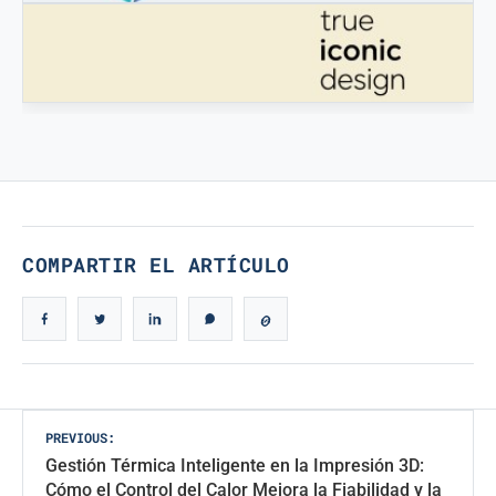
STAMPATREDDI
Filamentos de ingeniería 3D
VERDADERO DISEÑO ICÓNICO
Verdadero Diseño Icónico
COMPARTIR EL ARTÍCULO
Navegación
PREVIOUS:
Gestión Térmica Inteligente en la Impresión 3D:
de
Cómo el Control del Calor Mejora la Fiabilidad y la