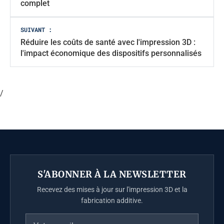
articles
complet
SUIVANT :
Réduire les coûts de santé avec l'impression 3D :
l'impact économique des dispositifs personnalisés
/
S'ABONNER À LA NEWSLETTER
Recevez des mises à jour sur l'impression 3D et la
fabrication additive.