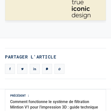
STAMPATREDDI
Ingegneristic 3D filaments
VÉRITABLE DESIGN ICONIQUE
Véritable design iconique
PARTAGER L'ARTICLE
Navigation
PRÉCÉDENT :
Comment fonctionne le système de filtration
des
Mintion V1 pour l'impression 3D : guide technique