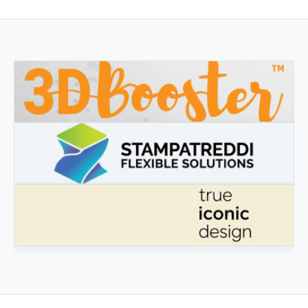
3DBOOSTER
3DBooster - Prodotti innovativi per stampa 3D
STAMPATREDDI
Ingegneristic 3D filaments
VÉRITABLE DESIGN ICONIQUE
Véritable design iconique