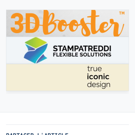
3DBOOSTER
3DBooster - Prodotti innovativi per stampa 3D
STAMPATREDDI
Ingegneristic 3D filaments
VÉRITABLE DESIGN ICONIQUE
Véritable design iconique
PARTAGER L'ARTICLE