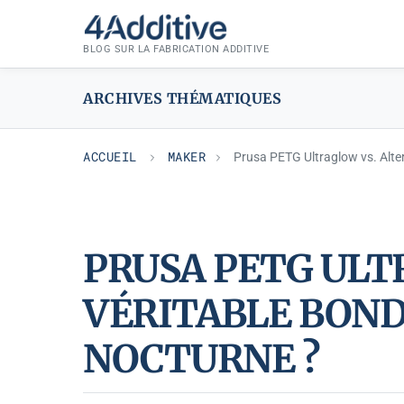
Aller
MAKER
au
BLOG SUR LA FABRICATION ADDITIVE
contenu
ARCHIVES THÉMATIQUES
ACCUEIL
MAKER
Prusa PETG Ultraglow vs. Alter
PRUSA PETG ULTR
VÉRITABLE BOND
NOCTURNE ?