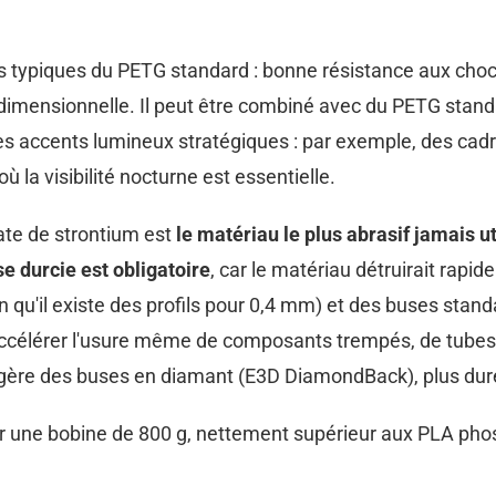
 typiques du PETG standard : bonne résistance aux chocs,
lité dimensionnelle. Il peut être combiné avec du PETG st
es accents lumineux stratégiques : par exemple, des cadr
la visibilité nocturne est essentielle.
nate de strontium est
le matériau le plus abrasif jamais u
e durcie est obligatoire
, car le matériau détruirait rapid
n qu'il existe des profils pour 0,4 mm) et des buses stand
ut accélérer l'usure même de composants trempés, de tube
ggère des buses en diamant (E3D DiamondBack), plus dur
 une bobine de 800 g, nettement supérieur aux PLA ph