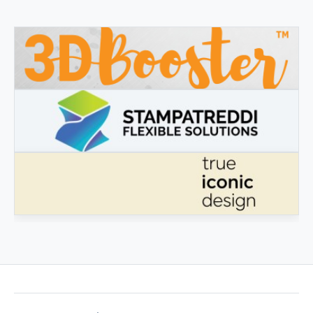
3DBOOSTER
3DBooster - Prodotti innovativi per stampa 3D
STAMPATREDDI
Ingegneristic 3D filaments
VÉRITABLE DESIGN ICONIQUE
Véritable design iconique