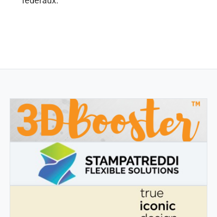
fédéraux.
3DBOOSTER
3DBooster - Prodotti innovativi per stampa 3D
STAMPATREDDI
Ingegneristic 3D filaments