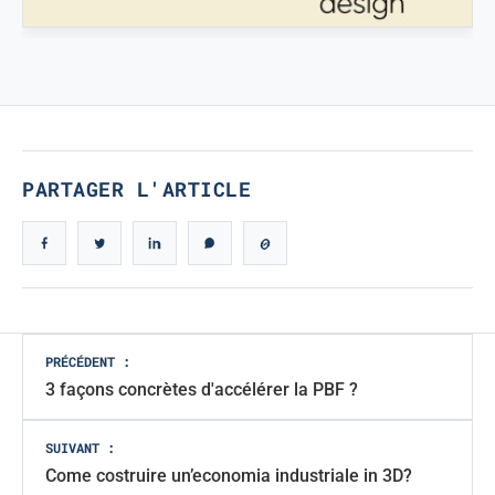
VÉRITABLE DESIGN ICONIQUE
Véritable design iconique
PARTAGER L'ARTICLE
Navigation
PRÉCÉDENT :
3 façons concrètes d'accélérer la PBF ?
des
articles
SUIVANT :
Come costruire un’economia industriale in 3D?