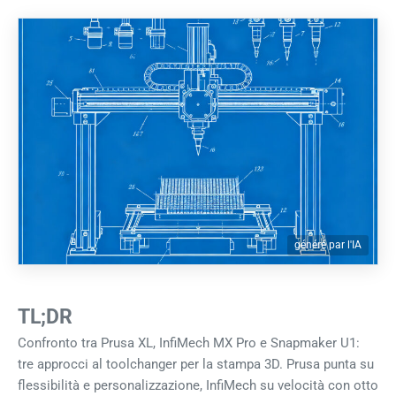
généré par l'IA
TL;DR
Confronto tra Prusa XL, InfiMech MX Pro e Snapmaker U1:
tre approcci al toolchanger per la stampa 3D. Prusa punta su
flessibilità e personalizzazione, InfiMech su velocità con otto