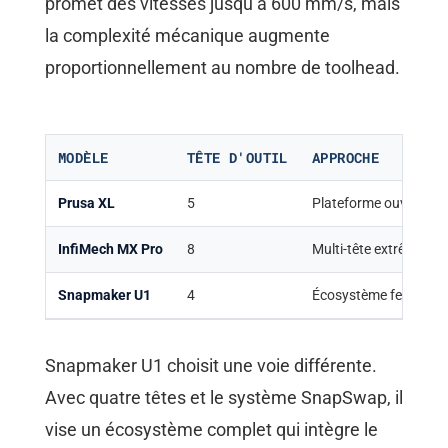
promet des vitesses jusqu’à 600 mm/s, mais
la complexité mécanique augmente
proportionnellement au nombre de toolhead.
MODÈLE
TÊTE D'OUTIL
APPROCHE
Prusa XL
5
Plateforme ouverte
InfiMech MX Pro
8
Multi-tête extrême
Snapmaker U1
4
Écosystème fermé
Snapmaker U1 choisit une voie différente.
Avec quatre têtes et le système SnapSwap, il
vise un écosystème complet qui intègre le