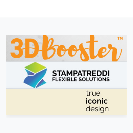
3DBOOSTER
3DBooster - Prodotti innovativi per stampa 3D
STAMPATREDDI
Ingegneristic 3D filaments
VÉRITABLE DESIGN ICONIQUE
Véritable design iconique