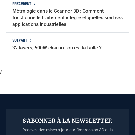
Navigation
PRÉCÉDENT :
Métrologie dans le Scanner 3D : Comment
des
fonctionne le traitement intégré et quelles sont ses
articles
applications industrielles
SUIVANT :
32 lasers, 500W chacun : où est la faille ?
/
S'ABONNER À LA NEWSLETTER
Recevez des mises à jour sur l'impression 3D et la