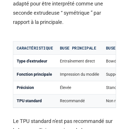
adapté pour être interprété comme une
seconde extrudeuse “ symétrique ” par
rapport à la principale.
CARACTÉRISTIQUE
BUSE PRINCIPALE
BUSE AUXI
Type d'extrudeur
Entraînement direct
Bowden
Fonction principale
Impression du modèle
Supports et
Précision
Élevée
Standard
TPU standard
Recommandé
Non recomm
Le TPU standard n'est pas recommandé sur